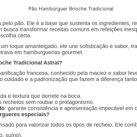
elo pão. Ele é a base que sustenta os ingredientes, re
m busca transformar receitas comuns em refeições inesq
scolha certa.
 um toque amanteigado, ele une sofisticação e sabor, t
ontrava em hamburguerias gourmet.
che Tradicional Astral?
panificação francesa, conhecido pela maciez e sabor le
o cuidado e a padronização que fazem a diferença tan
da e textura que derrete na boca.
os recheios sem roubar o protagonismo.
do
: garante consistência e apresentação impecável em
úrgueres especiais?
pensado para valorizar todos os tipos de recheio. Ele co
o, suíno).