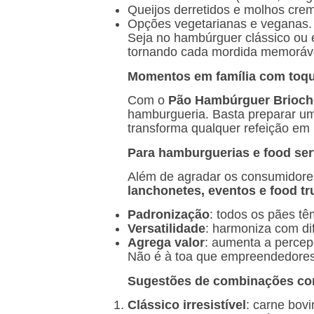
Queijos derretidos e molhos cre
Opções vegetarianas e veganas.
Seja no hambúrguer clássico ou em
tornando cada mordida memoráv
Momentos em família com toq
Com o
Pão Hambúrguer Brioche
hamburgueria. Basta preparar um 
transforma qualquer refeição em
Para hamburguerias e food ser
Além de agradar os consumidores
lanchonetes, eventos e food tr
Padronização
: todos os pães t
Versatilidade
: harmoniza com dif
Agrega valor
: aumenta a percep
Não é à toa que empreendedores 
Sugestões de combinações co
Clássico irresistível
: carne bov