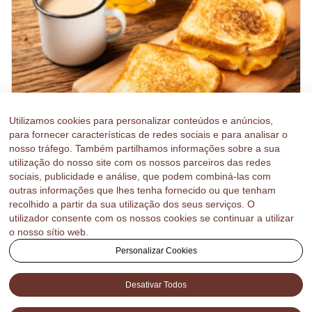
Utilizamos cookies para personalizar conteúdos e anúncios,
para fornecer características de redes sociais e para analisar o
nosso tráfego. Também partilhamos informações sobre a sua
utilização do nosso site com os nossos parceiros das redes
sociais, publicidade e análise, que podem combiná-las com
outras informações que lhes tenha fornecido ou que tenham
Mais sabor na sua rotina: conheça os
recolhido a partir da sua utilização dos seus serviços. O
pães que tornam o dia a dia mais leve
utilizador consente com os nossos cookies se continuar a utilizar
com Astral
o nosso sítio web.
Descubra por que os pães da Astral são...
Personalizar Cookies
Leia mais
Desativar Todos