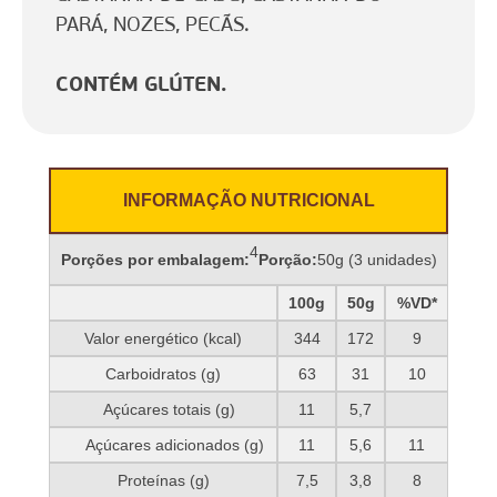
PARÁ, NOZES, PECÃS.
CONTÉM GLÚTEN.
INFORMAÇÃO NUTRICIONAL
4
Porções por embalagem:
Porção:
50g (3 unidades)
100g
50g
%VD*
Valor energético (kcal)
344
172
9
Carboidratos (g)
63
31
10
Açúcares totais (g)
11
5,7
Açúcares adicionados (g)
11
5,6
11
Proteínas (g)
7,5
3,8
8