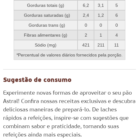
Gorduras totais (g)
6,2
3,1
5
Gorduras saturadas (g)
2,4
1,2
6
Gorduras trans (g)
0
0
0
Fibras alimentares (g)
2
1
4
Sódio (mg)
421
211
11
*Percentual de valores diários fornecidos pela porção.
Sugestão de consumo
Experimente novas formas de aproveitar o seu pão
Astral! Confira nossas receitas exclusivas e descubra
deliciosas maneiras de prepará-lo. De laches
rápidos a refeições, inspire-se com sugestões que
combinam sabor e praticidade, tornando suas
refeições ainda mais especiais.