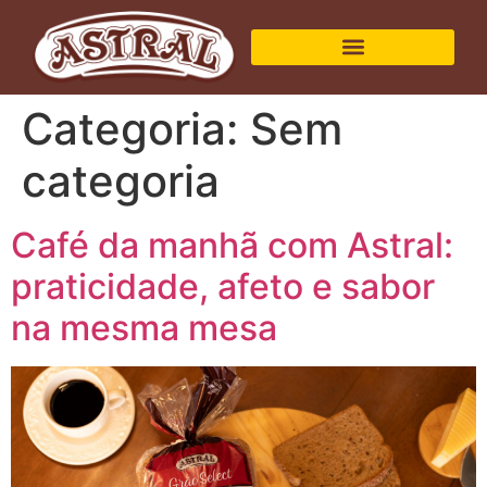
Categoria:
Sem
categoria
Café da manhã com Astral:
praticidade, afeto e sabor
na mesma mesa