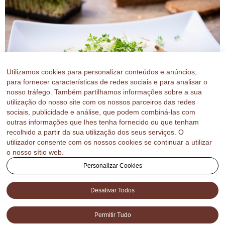
Utilizamos cookies para personalizar conteúdos e anúncios,
para fornecer características de redes sociais e para analisar o
nosso tráfego. Também partilhamos informações sobre a sua
utilização do nosso site com os nossos parceiros das redes
sociais, publicidade e análise, que podem combiná-las com
outras informações que lhes tenha fornecido ou que tenham
Para quem busca um estilo de vida mais saudável, o
recolhido a partir da sua utilização dos seus serviços. O
café da manhã é o ponto de partida. Escolher um pão
utilizador consente com os nossos cookies se continuar a utilizar
que ofereça sabor e nutrição de verdade pode
o nosso sítio web.
transformar sua rotina — e o Pão Integral da Astral
Personalizar Cookies
Pães foi feito exatamente para isso: unir textura macia,
sabor marcante e alto teor de fibras, […]
Desativar Todos
Próximo
→
Permitir Tudo