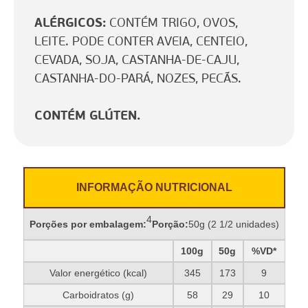
ALÉRGICOS:
CONTÉM TRIGO, OVOS,
LEITE. PODE CONTER AVEIA, CENTEIO,
CEVADA, SOJA, CASTANHA-DE-CAJU,
CASTANHA-DO-PARÁ, NOZES, PECÃS.
CONTÉM GLÚTEN.
INFORMAÇÃO NUTRICIONAL
4
Porções por embalagem:
Porção:
50g (2 1/2 unidades)
100g
50g
%VD*
Valor energético (kcal)
345
173
9
Carboidratos (g)
58
29
10