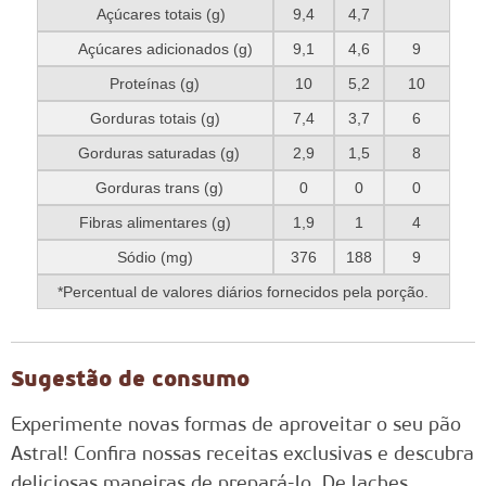
Açúcares totais (g)
9,4
4,7
Açúcares adicionados (g)
9,1
4,6
9
Proteínas (g)
10
5,2
10
Gorduras totais (g)
7,4
3,7
6
Gorduras saturadas (g)
2,9
1,5
8
Gorduras trans (g)
0
0
0
Fibras alimentares (g)
1,9
1
4
Sódio (mg)
376
188
9
*Percentual de valores diários fornecidos pela porção.
Sugestão de consumo
Experimente novas formas de aproveitar o seu pão
Astral! Confira nossas receitas exclusivas e descubra
deliciosas maneiras de prepará-lo. De laches