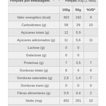
Porções por embalagem:
Porção:
50g (1 fatia)
100g
50g
%VD*
Valor energético (kcal)
363
182
9
Carboidratos (g)
58
29
10
Açúcares totais (g)
12
5,9
Açúcares adicionados (g)
11
5,6
11
Lactose (g)
0
0
Galactose (g)
0
0
Proteínas (g)
7
3,5
7
Gorduras totais (g)
8
4
6
Gorduras saturadas (g)
2,8
1,4
7
Gorduras trans (g)
0
0
0
Fibras alimentares (g)
0,9
0,4
2
Sódio (mg)
402
201
10