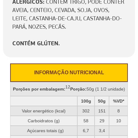
ALÉRGICOS:
CONTÉM TRIGO, PODE CONTER
AVEIA, CENTEIO, CEVADA, SOJA, OVOS,
LEITE, CASTANHA-DE-CAJU, CASTANHA-DO-
PARÁ, NOZES, PECÃS.
CONTÉM GLÚTEN.
INFORMAÇÃO NUTRICIONAL
12
Porções por embalagem:
Porção:
50g (1 1/2 unidade)
100g
50g
%VD*
Valor energético (kcal)
302
151
8
Carboidratos (g)
58
29
10
Açúcares totais (g)
6,7
3,4