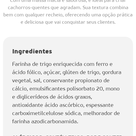
Com uma massa macia e saborosa, é ideal para criar
cachorros-quentes que agradam. Sua textura combina
bem com qualquer recheio, oferecendo uma opção prática
e deliciosa que vai conquistar seus clientes.
Ingredientes
Farinha de trigo enriquecida com ferro e
ácido fólico, açúcar, glúten de trigo, gordura
vegetal, sal, conservante propionato de
cálcio, emulsificantes polisorbato 20, mono
e diglicerídeos de ácidos graxos,
antioxidante ácido ascórbico, espessante
carboximetilcelulose sódica, melhorador de
farinha azodicarbonamida.