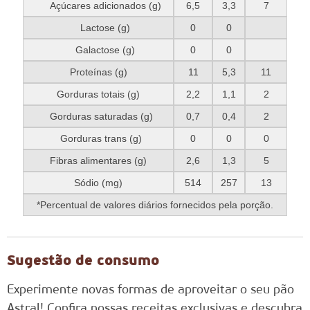
Açúcares adicionados (g)
6,5
3,3
7
Lactose (g)
0
0
Galactose (g)
0
0
Proteínas (g)
11
5,3
11
Gorduras totais (g)
2,2
1,1
2
Gorduras saturadas (g)
0,7
0,4
2
Gorduras trans (g)
0
0
0
Fibras alimentares (g)
2,6
1,3
5
Sódio (mg)
514
257
13
*Percentual de valores diários fornecidos pela porção.
Sugestão de consumo
Experimente novas formas de aproveitar o seu pão
Astral! Confira nossas receitas exclusivas e descubra